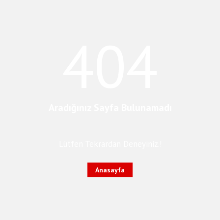
404
Aradığınız Sayfa Bulunamadı
Lütfen Tekrardan Deneyiniz.!
Anasayfa