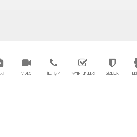
Rİ
VİDEO
İLETİŞİM
YAYIN İLKELERİ
GİZLİLİK
EK