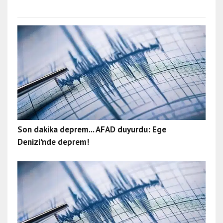
Son dakika deprem... AFAD duyurdu: Ege
Denizi'nde deprem!