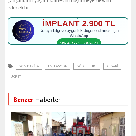
çalışanların yaşam kalitesini düşürmeye devam
edecektir.
LIFEBUL ŞİRİNEVLER
İMPLANT 2.900 TL
Detaylı bilgi ve uygunluk değerlendirmesi için
WhatsApp
WhatsApp'tan Bilgi Al
SON DAKIKA
ENFLASYON
GÖLGESINDE
ASGARI
ÜCRET
Benzer
Haberler