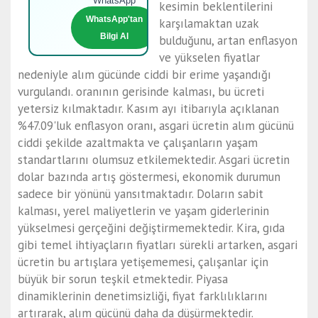
WhatsApp
kesimin beklentilerini
WhatsApp'tan
karşılamaktan uzak
Bilgi Al
bulduğunu, artan enflasyon
ve yükselen fiyatlar
nedeniyle alım gücünde ciddi bir erime yaşandığı
vurgulandı. oranının gerisinde kalması, bu ücreti
yetersiz kılmaktadır. Kasım ayı itibarıyla açıklanan
%47.09'luk enflasyon oranı, asgari ücretin alım gücünü
ciddi şekilde azaltmakta ve çalışanların yaşam
standartlarını olumsuz etkilemektedir. Asgari ücretin
dolar bazında artış göstermesi, ekonomik durumun
sadece bir yönünü yansıtmaktadır. Doların sabit
kalması, yerel maliyetlerin ve yaşam giderlerinin
yükselmesi gerçeğini değiştirmemektedir. Kira, gıda
gibi temel ihtiyaçların fiyatları sürekli artarken, asgari
ücretin bu artışlara yetişememesi, çalışanlar için
büyük bir sorun teşkil etmektedir. Piyasa
dinamiklerinin denetimsizliği, fiyat farklılıklarını
artırarak, alım gücünü daha da düşürmektedir.