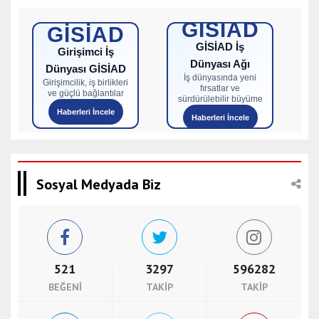
GİSİAD
GİSİAD
GİSİAD İş
Girişimci İş
Dünyası Ağı
Dünyası GİSİAD
İş dünyasında yeni
Girişimcilik, iş birlikleri
fırsatlar ve
ve güçlü bağlantılar
sürdürülebilir büyüme
Haberleri İncele
Haberleri İncele
Sosyal Medyada Biz
521
3297
596282
BEĞENI
TAKIP
TAKIP