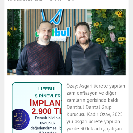
Özay: Asgari ücrete yapılan
LIFEBUL
zam enflasyon ve diğer
ŞİRİNEVLER
zamların gerisinde kaldı
İMPLANT
Dentbul Dental Grup
2.900 TL
Kurucusu Kadir Özay, 2025
Detaylı bilgi ve
yılı asgari ücrete yapılan
uygunluk
yüzde 30’luk artış, çalışan
değerlendirmesi için