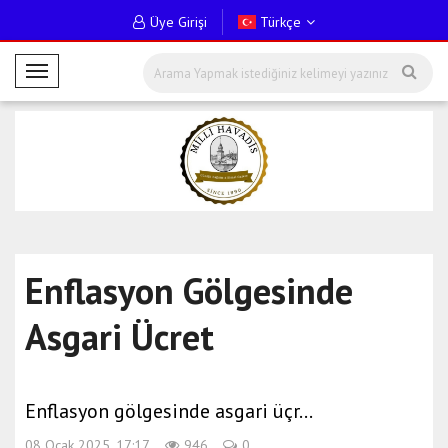
Üye Girişi
Türkçe
M
o
b
i
l
M
e
n
ü
Enflasyon Gölgesinde
Asgari Ücret
Enflasyon gölgesinde asgari üçr…
08 Ocak 2025, 17:17
946
0