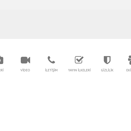
Rİ
VİDEO
İLETİŞİM
YAYIN İLKELERİ
GİZLİLİK
EK